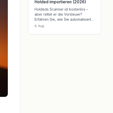
Holded importieren (2026)
Holdeds Scanner ist kostenlos –
aber rettet er die Vorsteuer?
Erfahren Sie, wie Sie automatisiert
Rechnungen in Holded importieren
6. Aug.
und die IVA sichern.