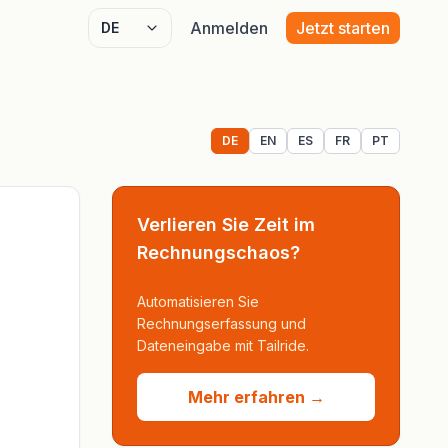
Anmelden
Jetzt starten
Select language
DE
EN
ES
FR
PT
Verlieren Sie Zeit im
Rechnungschaos?
Automatisieren Sie
Rechnungserfassung und
Dateneingabe mit Tailride.
Mehr erfahren →