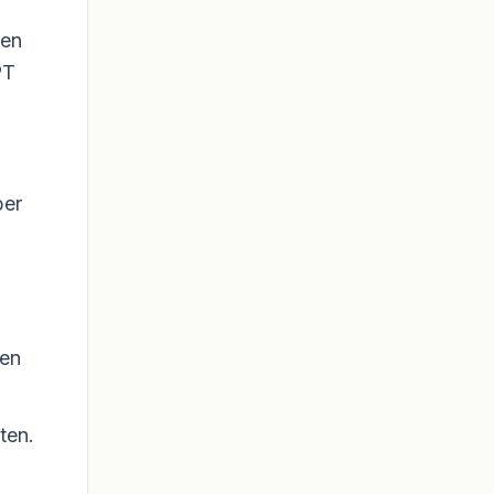
nen
PT
ber
ben
ten.