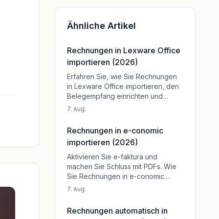
Ähnliche Artikel
Rechnungen in Lexware Office
importieren (2026)
Erfahren Sie, wie Sie Rechnungen
in Lexware Office importieren, den
Belegempfang einrichten und
Portale sowie E-Mail-Links
7. Aug.
automatisch auslesen.
Rechnungen in e-conomic
importieren (2026)
Aktivieren Sie e-faktura und
machen Sie Schluss mit PDFs. Wie
Sie Rechnungen in e-conomic
importieren – Schritt für Schritt
7. Aug.
erklärt, inkl. Tailride.
Rechnungen automatisch in