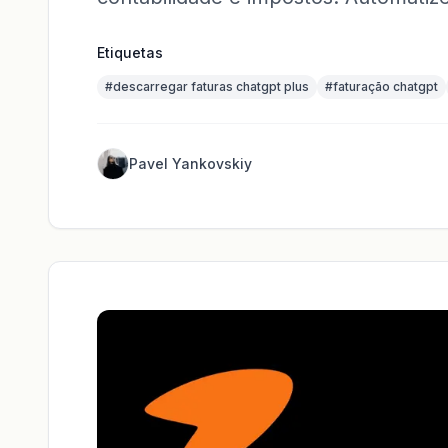
Etiquetas
#
descarregar faturas chatgpt plus
#
faturação chatgpt
Pavel Yankovskiy