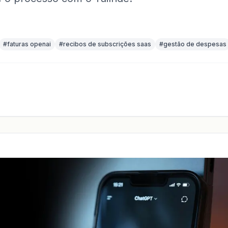
#
faturas openai
#
recibos de subscrições saas
#
gestão de despesas