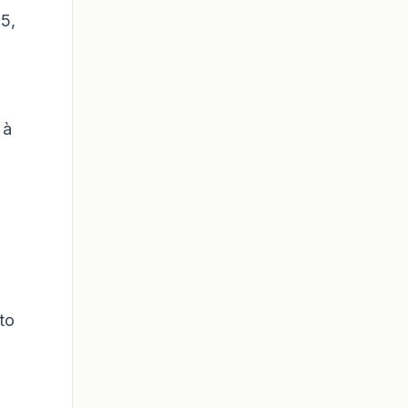
5,
 à
to