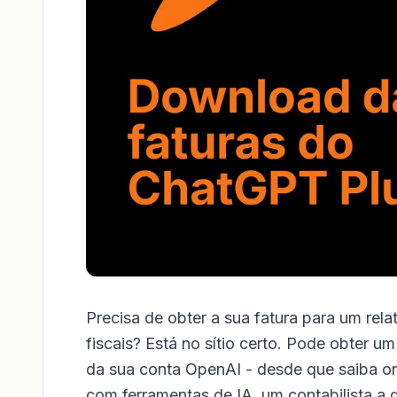
Precisa de obter a sua fatura para um rela
fiscais? Está no sítio certo. Pode obter 
da sua conta OpenAI - desde que saiba on
com ferramentas de IA, um contabilista a g