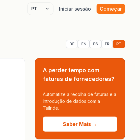
Iniciar sessão
Começar
Select language
DE
EN
ES
FR
PT
A perder tempo com
faturas de fornecedores?
Automatize a recolha de faturas e a
introdução de dados com a
Tailride.
Saber Mais →