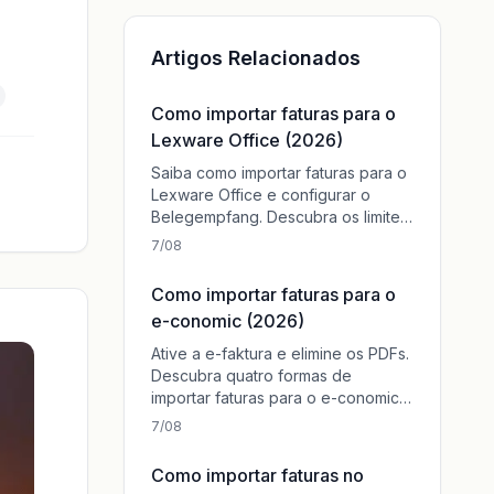
Artigos Relacionados
Como importar faturas para o
Lexware Office (2026)
Saiba como importar faturas para o
Lexware Office e configurar o
Belegempfang. Descubra os limites
do sistema e como o Tailride
7/08
automatiza o processo.
Como importar faturas para o
e-conomic (2026)
Ative a e-faktura e elimine os PDFs.
Descubra quatro formas de
importar faturas para o e-conomic
passo a passo e como a Tailride
7/08
automatiza o processo.
Como importar faturas no