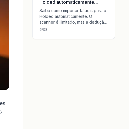
Holded automaticamente
(2026)
Saiba como importar faturas para o
Holded automaticamente. O
scanner é ilimitado, mas a dedução
do IVA exige atenção. Compare 3
6/08
métodos e o Tailride.
ões
s