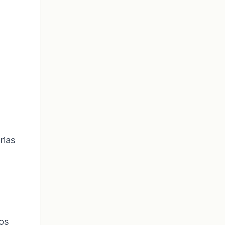
rias
os