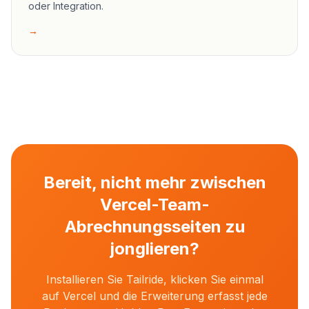
oder Integration.
→
Bereit, nicht mehr zwischen
Vercel-Team-
Abrechnungsseiten zu
jonglieren?
Installieren Sie Tailride, klicken Sie einmal
auf Vercel und die Erweiterung erfasst jede