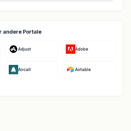
r andere Portale
Adjust
Adobe
Aircall
Airtable