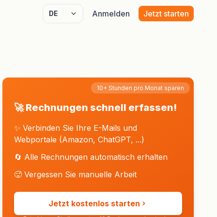
Anmelden
Jetzt starten
Select language
10+ Stunden pro Monat sparen
🚀 Rechnungen schnell erfassen!
✨ Verbinden Sie Ihre E-Mails und
Webportale (Amazon, ChatGPT, ...)
🔄 Alle Rechnungen automatisch erhalten
🥵 Vergessen Sie manuelle Arbeit
Jetzt kostenlos starten