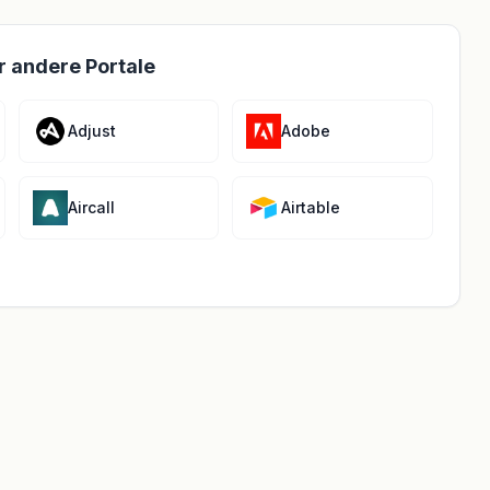
r andere Portale
Adjust
Adobe
Aircall
Airtable