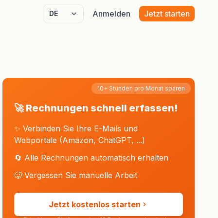
Anmelden
Jetzt starten
Select language
10+ Stunden pro Monat sparen
🚀 Rechnungen schnell erfassen!
✨ Verbinden Sie Ihre E-Mails und
Webportale (Amazon, ChatGPT, ...)
🔄 Alle Rechnungen automatisch erhalten
🥵 Vergessen Sie manuelle Arbeit
Jetzt kostenlos starten