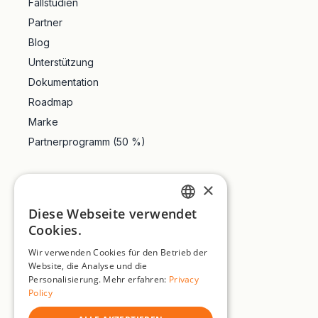
Fallstudien
Partner
Blog
Unterstützung
Dokumentation
Roadmap
Marke
Partnerprogramm (50 %)
LinkedIn
×
X.com
Diese Webseite verwendet
Instagram
ENGLISH
Cookies.
TikTok
FRENCH
Wir verwenden Cookies für den Betrieb der
YouTube
Website, die Analyse und die
GERMAN
Trustpilot
Personalisierung. Mehr erfahren:
Privacy
SPANISH
Policy
PORTUGUESE