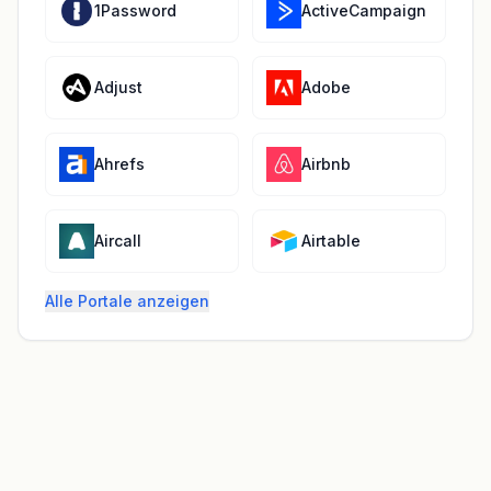
1Password
ActiveCampaign
Adjust
Adobe
Ahrefs
Airbnb
Aircall
Airtable
Alle Portale anzeigen