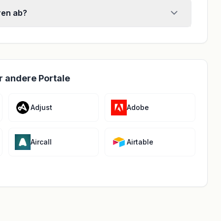
ren ab?
r andere Portale
Adjust
Adobe
Aircall
Airtable