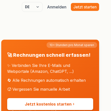
Anmelden
Jetzt starten
Select language
10+ Stunden pro Monat sparen
🚀 Rechnungen schnell erfassen!
✨ Verbinden Sie Ihre E-Mails und
Webportale (Amazon, ChatGPT, ...)
🔄 Alle Rechnungen automatisch erhalten
🥵 Vergessen Sie manuelle Arbeit
Jetzt kostenlos starten