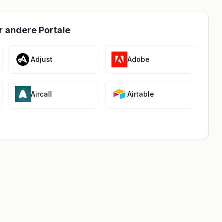
r andere Portale
Adjust
Adobe
Aircall
Airtable