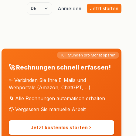
Anmelden
Jetzt starten
Select language
10+ Stunden pro Monat sparen
🚀 Rechnungen schnell erfassen!
✨ Verbinden Sie Ihre E-Mails und
Webportale (Amazon, ChatGPT, ...)
🔄 Alle Rechnungen automatisch erhalten
🥵 Vergessen Sie manuelle Arbeit
Jetzt kostenlos starten