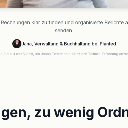
t, Rechnungen klar zu finden und organisierte Berichte 
senden.
Jana, Verwaltung & Buchhaltung bei Planted
en Sie auf das Video, um Janas Testimonial über ihre Tailride-Erfahrung anz
ngen, zu wenig Ord