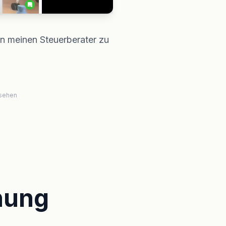
an meinen Steuerberater zu
usehen
nung