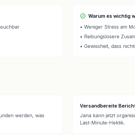
Warum es wichtig 
hsuchbar
•
Weniger Stress am M
•
Reibungslosere Zusam
•
Gewissheit, dass nichts
Versandbereite Berich
funden werden, was
Jana kann jetzt organis
Last-Minute-Hektik.