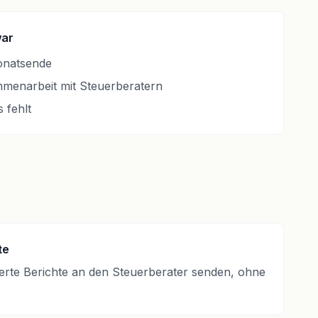
war
onatsende
menarbeit mit Steuerberatern
 fehlt
te
ierte Berichte an den Steuerberater senden, ohne