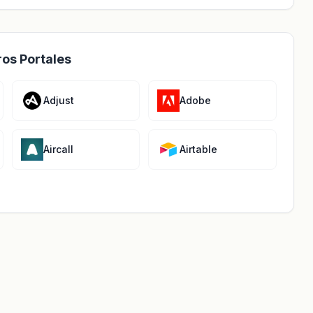
ros Portales
Adjust
Adobe
Aircall
Airtable