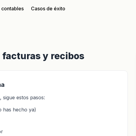
s contables
Casos de éxito
facturas y recibos
ma
 sigue estos pasos:
lo has hecho ya)
or