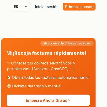
Iniciar sesión
Primeros pasos
Select language
Ahorre más de 10 horas cada mes
🚀 ¡Recoja facturas rápidamente!
✨ Conecta tus correos electrónicos y
portales web (Amazon, ChatGPT, ...)
🔄 Obtén todas las facturas automáticamente
🥵 Olvídate del trabajo manual
Empieza Ahora Gratis