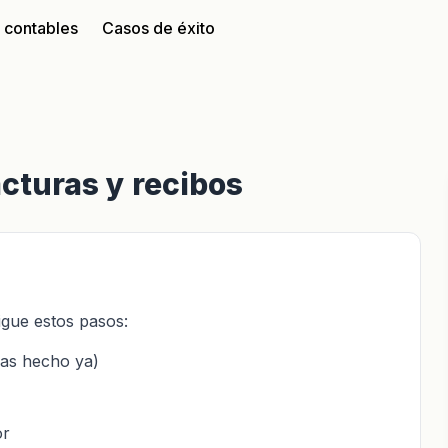
s contables
Casos de éxito
cturas y recibos
igue estos pasos:
 has hecho ya)
or