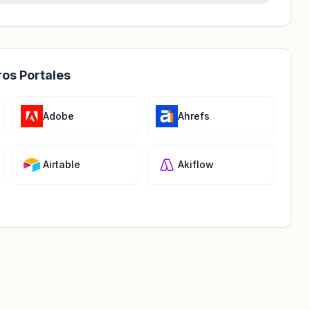
ros Portales
Adobe
Ahrefs
Airtable
Akiflow