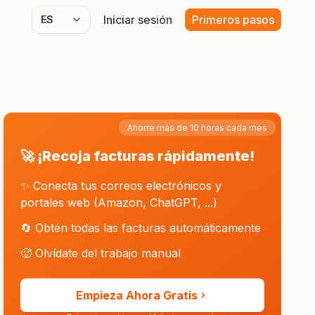
Iniciar sesión
Primeros pasos
Select language
Ahorre más de 10 horas cada mes
🚀 ¡Recoja facturas rápidamente!
✨ Conecta tus correos electrónicos y
portales web (Amazon, ChatGPT, ...)
🔄 Obtén todas las facturas automáticamente
🥵 Olvídate del trabajo manual
Empieza Ahora Gratis