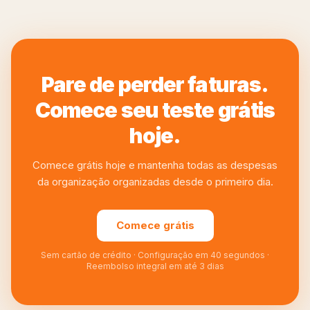
Pare de perder faturas.
Comece seu teste grátis
hoje.
Comece grátis hoje e mantenha todas as despesas
da organização organizadas desde o primeiro dia.
Comece grátis
Sem cartão de crédito · Configuração em 40 segundos ·
Reembolso integral em até 3 dias