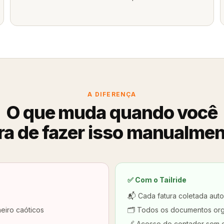
A DIFERENÇA
O que muda quando você
ra de fazer isso manualmen
✅ Com o Tailride
📬 Cada fatura coletada au
eiro caóticos
🗂️ Todos os documentos org
🔗 Acesso do contador sem 