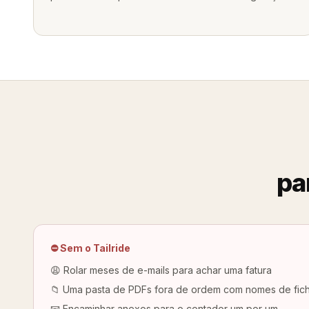
pa
⛔ Sem o Tailride
😩 Rolar meses de e-mails para achar uma fatura
📁 Uma pasta de PDFs fora de ordem com nomes de fich
📧 Encaminhar anexos para o contador um por um