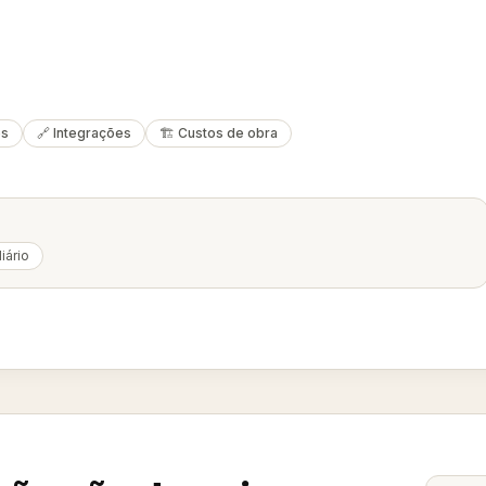
es
🔗 Integrações
🏗️ Custos de obra
iário