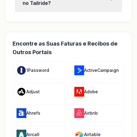
no Tailride?
Encontre as Suas Faturas e Recibos de
Outros Portais
1Password
ActiveCampaign
Adjust
Adobe
Ahrefs
Airbnb
Aircall
Airtable