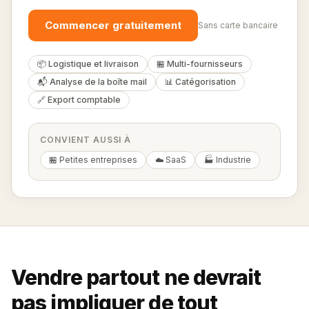
Commencer gratuitement
Sans carte bancaire
📦 Logistique et livraison
🏪 Multi-fournisseurs
📬 Analyse de la boîte mail
📊 Catégorisation
🔗 Export comptable
CONVIENT AUSSI À
🏪 Petites entreprises
☁️ SaaS
🏭 Industrie
Vendre partout ne devrait
pas impliquer de tout