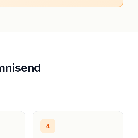
Omnisend
4