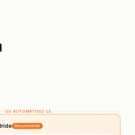
d
OU AUTOMATISEZ-LE
lride
Recommandé