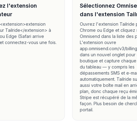
lez l'extension
Sélectionnez Omnis
ateur
dans l'extension Tail
l<extension>extension
Ouvrez l'extension Tailride
ur Tailride</extension> à
Chrome ou Edge et cliquez 
u Edge (Safari arrive
Omnisend dans la liste des po
 et connectez-vous une fois.
L'extension ouvre
app.omnisend.com/v3/billing
dans un nouvel onglet pour
boutique et capture chaque
du tableau — y compris les
dépassements SMS et e-ma
automatiquement. Tailride su
aussi votre boîte mail en arr
plan, donc chaque reçu émi
Stripe est récupéré de la 
façon. Plus besoin de cherc
portail.