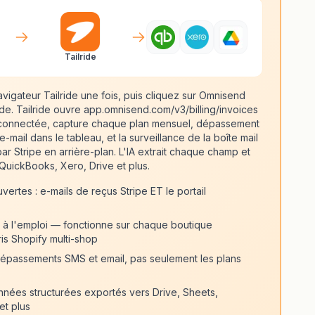
Tailride
navigateur Tailride une fois, puis cliquez sur Omnisend
ide. Tailride ouvre app.omnisend.com/v3/billing/invoices
connectée, capture chaque plan mensuel, dépassement
ail dans le tableau, et la surveillance de la boîte mail
ar Stripe en arrière-plan. L'IA extrait chaque champ et
QuickBooks, Xero, Drive et plus.
ertes : e-mails de reçus Stripe ET le portail
t à l'emploi — fonctionne sur chaque boutique
s Shopify multi-shop
dépassements SMS et email, pas seulement les plans
nées structurées exportés vers Drive, Sheets,
et plus