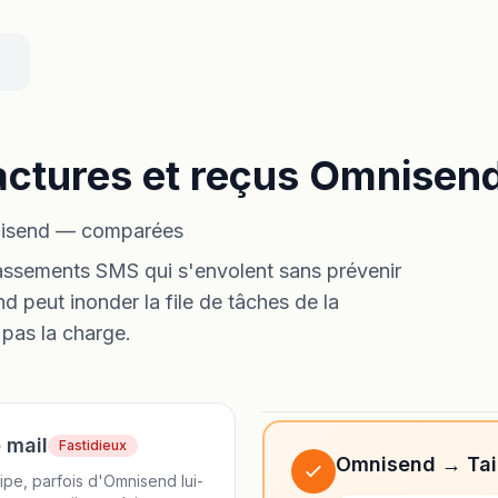
actures et reçus Omnisen
mnisend — comparées
épassements SMS qui s'envolent sans prévenir
nd peut inonder la file de tâches de la
 pas la charge.
 mail
Fastidieux
Omnisend → Tai
ipe, parfois d'Omnisend lui-