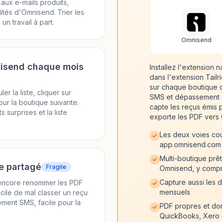
ux e-mails produits,
tés d'Omnisend. Trier les
un travail à part.
Omnisend
nisend chaque mois
Installez l'extension 
dans l'extension Tailr
sur chaque boutique 
r la liste, cliquer sur
SMS et dépassement e-m
r la boutique suivante.
capte les reçus émis p
urprises et la liste
exporte les PDF vers 
Les deux voies couv
app.omnisend.com
Multi-boutique prê
e partagé
Fragile
Omnisend, y compri
Capture aussi les 
 encore renommer les PDF
mensuels
cile de mal classer un reçu
ement SMS, facile pour la
PDF propres et don
QuickBooks, Xero 