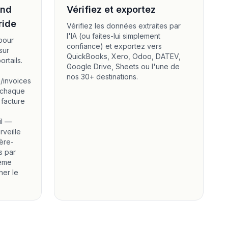
end
Vérifiez et exportez
ride
Vérifiez les données extraites par
l'IA (ou faites-lui simplement
 pour
confiance) et exportez vers
sur
QuickBooks, Xero, Odoo, DATEV,
rtails.
Google Drive, Sheets ou l'une de
nos 30+ destinations.
/invoices
 chaque
 facture
il —
rveille
ière-
s par
même
her le