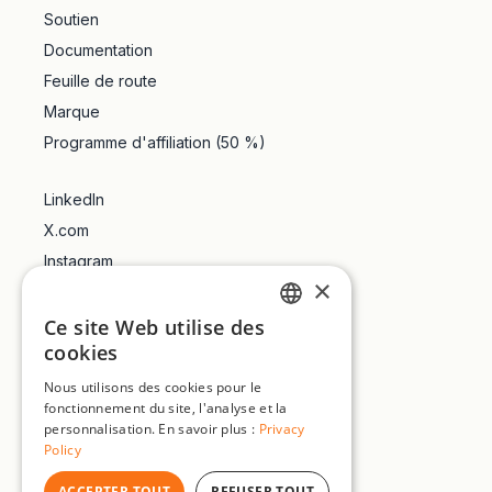
Soutien
Documentation
Feuille de route
Marque
Programme d'affiliation (50 %)
LinkedIn
X.com
Instagram
×
TikTok
YouTube
Ce site Web utilise des
ENGLISH
cookies
Trustpilot
FRENCH
Nous utilisons des cookies pour le
fonctionnement du site, l'analyse et la
GERMAN
personnalisation. En savoir plus :
Privacy
SPANISH
Policy
★
★
★
★
★
Noter la page
5.00
(
1
)
Fait avec <3
PORTUGUESE
ACCEPTER TOUT
REFUSER TOUT